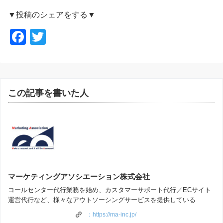
▼投稿のシェアをする▼
F
T
a
wi
c
tt
e
er
この記事を書いた人
b
o
o
k
マーケティングアソシエーション株式会社
コールセンター代行業務を始め、カスタマーサポート代行／ECサイト
運営代行など、様々なアウトソーシングサービスを提供している
：https://ma-inc.jp/