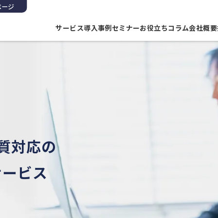
ページ
サービス
導入事例
セミナー
お役立ちコラム
会社概要
ered
品質対応の
ップの
ソーシング
サービス
るっと
お任せ
ます