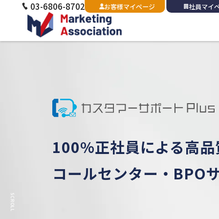
03-6806-8702
お客様マイページ
社員マイ
M
ake a Request,
and It will be
A
nsw
100%正社員による高
EC・通販・ネットショ
マーケティングアソシエーションは、
アウト
コールセンター・BPO
バックオフィス業務をま
サービスのリーディング
カンパニーを目指し
SCROLL