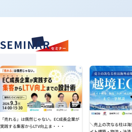
SEMINAR
セミナー
「売れる」は偶然じゃない。EC成長企業が
＼売上の次なる柱は海外
実践する集客からLTV向上ま・・・
イト構築・物流・決済