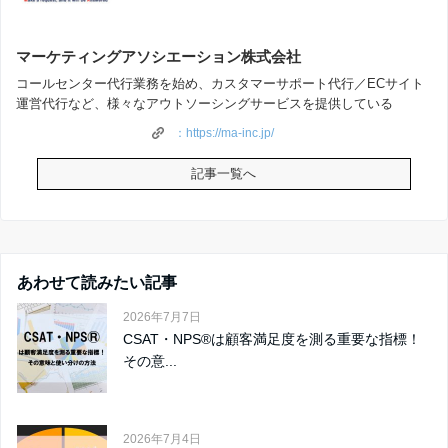
k
マーケティングアソシエーション株式会社
コールセンター代行業務を始め、カスタマーサポート代行／ECサイト
運営代行など、様々なアウトソーシングサービスを提供している
：https://ma-inc.jp/
記事一覧へ
あわせて読みたい記事
2026年7月7日
CSAT・NPS®は顧客満足度を測る重要な指標！
その意...
2026年7月4日