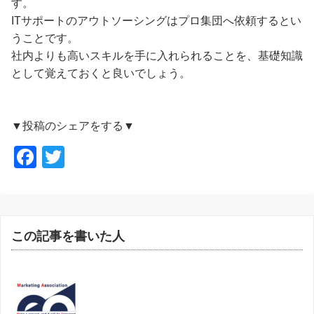
す。
ITサポートのアウトソーシングはプロ集団へ依頼するとい
うことです。
社内よりも高いスキルを手に入れられることを、基礎知識
として覚えておくと良いでしょう。
▼投稿のシェアをする▼
F
T
a
wi
c
tt
e
er
この記事を書いた人
b
o
o