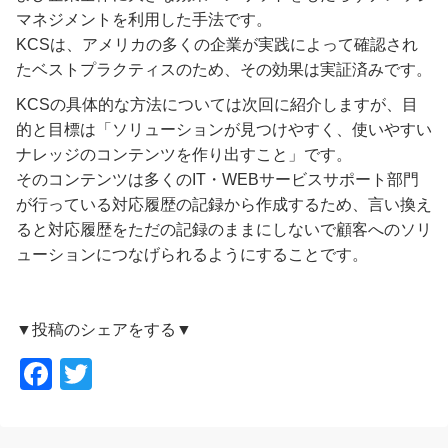
マネジメントを利用した手法です。
KCSは、アメリカの多くの企業が実践によって確認され
たベストプラクティスのため、その効果は実証済みです。
KCSの具体的な方法については次回に紹介しますが、目
的と目標は「ソリューションが見つけやすく、使いやすい
ナレッジのコンテンツを作り出すこと」です。
そのコンテンツは多くのIT・WEBサービスサポート部門
が行っている対応履歴の記録から作成するため、言い換え
ると対応履歴をただの記録のままにしないで顧客へのソリ
ューションにつなげられるようにすることです。
▼投稿のシェアをする▼
F
T
a
wi
c
tt