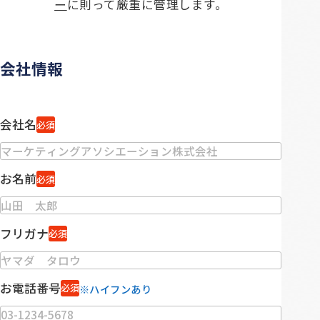
ー
に則って厳重に管理します。
会社情報
会社名
必須
お名前
必須
フリガナ
必須
お電話番号
必須
※ハイフンあり