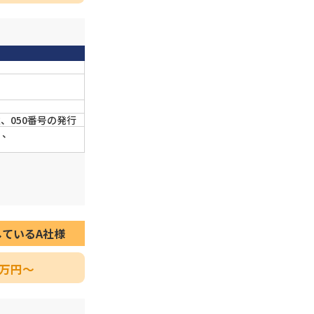
、
、050番号の発行
）、
しているA社様
万円〜