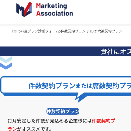
TOP
料金プラン診断フォーム
件数契約プラン または 席数契約プラン
貴社にオ
件数契約プラン
席数契約プ
または
件数契約プラン
毎月安定した件数が見込める企業様には
件数契約プ
ラン
がオススメです。