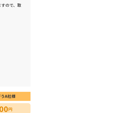
ますので、取
うA社様
00
円