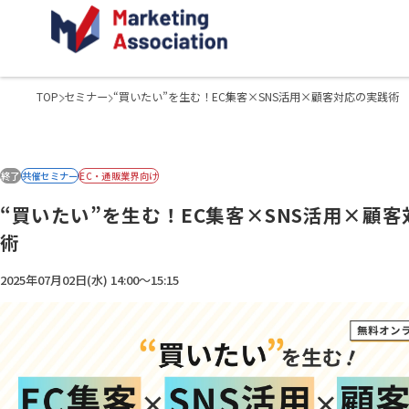
TOP
セミナー
“買いたい”を生む！EC集客×SNS活用×顧客対応の実践術
終了
共催セミナー
EC・通販業界向け
“買いたい”を生む！EC集客×SNS活用×顧
術
2025年07月02日(水) 14:00～15:15