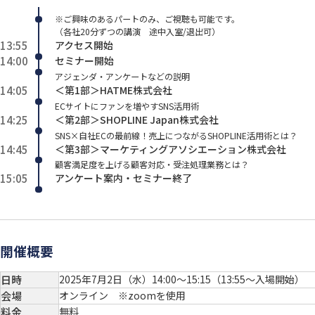
※ご興味のあるパートのみ、ご視聴も可能です。
（各社20分ずつの講演 途中入室/退出可）
13:55
アクセス開始
14:00
セミナー開始
アジェンダ・アンケートなどの説明
14:05
＜第1部＞HATME株式会社
ECサイトにファンを増やすSNS活用術
14:25
＜第2部＞SHOPLINE Japan株式会社
SNS×自社ECの最前線！売上につながるSHOPLINE活用術とは？
14:45
＜第3部＞マーケティングアソシエーション株式会社
顧客満足度を上げる顧客対応・受注処理業務とは？
15:05
アンケート案内・セミナー終了
開催概要
日時
2025年7月2日（水）14:00～15:15（13:55～入場開始）
会場
オンライン ※zoomを使用
料金
無料