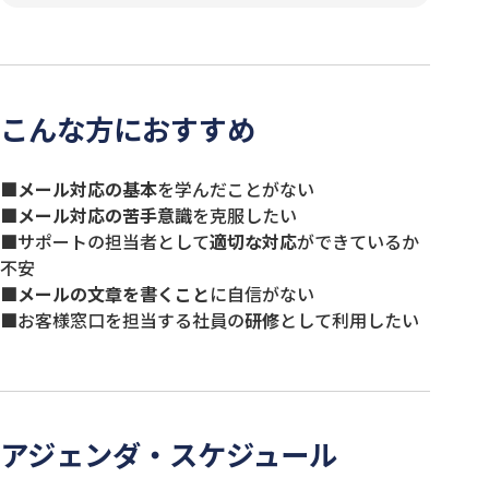
こんな方におすすめ
■
メール対応の基本
を
学んだことがない
■
メール
対
応の
苦手意識
を克服したい
■サポートの担当者として
適切な対応
ができているか
不安
■
メールの文章を書くこと
に自信がない
■お客様窓口を担当する
社員の
研修
として利用したい
アジェンダ・スケジュール