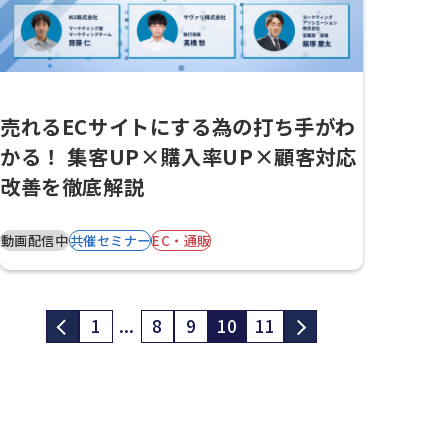
売れるECサイトにする為の打ち手がわ
かる！ 集客UP×購入率UP×顧客対応
改善を徹底解説
動画配信中
共催セミナー
EC・通販
1
...
8
9
10
11